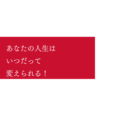
あなたの人生は
いつだって
変えられる！
小熊弥生公式メディアサイト
億楽®︎スイッチ
新速ペラ®︎English
速通訳起業講座
億楽®︎レジェンド