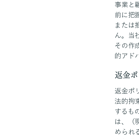
事業と
前に把
または
ん。当
その作
的アド
返金ポ
返金ポ
法的拘
するも
は、（
められ