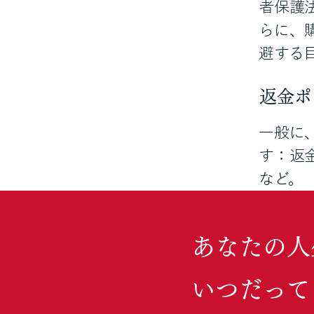
者保護
らに、
避する
返金ポ
一般に
す：返
など。
あなたの人
いつだって