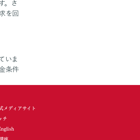
す。さ
求を回
ていま
金条件
式メディアサイト
ッチ
glish
講座