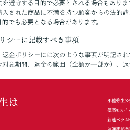
法を遵守する目的で必要とされる場合もありま
購入された商品に不満を持つ顧客からの法的請
目的でも必要となる場合があります。
リシーに記載すべき事項
、返金ポリシーには次のような事項が明記され
金対象期間、返金の範囲（全額か一部か）、返
生は
小熊弥生公
億楽®︎スイ
新速ペラ®︎En
速通訳起業