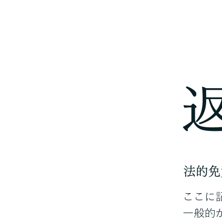
法的免
ここに
一般的