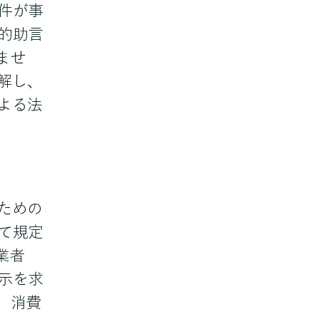
件が事
的助言
ませ
解し、
よる法
ための
て規定
業者
示を求
、消費