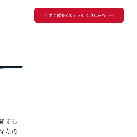
今すぐ億楽®︎スイッチに申し込む
ー
関する
なたの